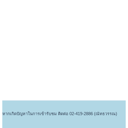
หากเกิดปัญหาในการเข้ารับชม ติดต่อ 02-419-2886 (ณัทธวรรณ)