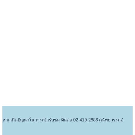
หากเกิดปัญหาในการเข้ารับชม ติดต่อ 02-419-2886 (ณัทธวรรณ)