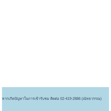
หากเกิดปัญหาในการเข้ารับชม ติดต่อ 02-419-2886 (ณัทธวรรณ)