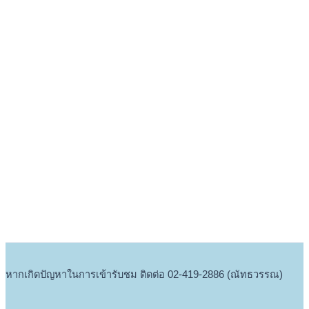
หากเกิดปัญหาในการเข้ารับชม ติดต่อ 02-419-2886 (ณัทธวรรณ)