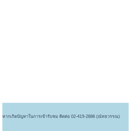
หากเกิดปัญหาในการเข้ารับชม ติดต่อ 02-419-2886 (ณัทธวรรณ)